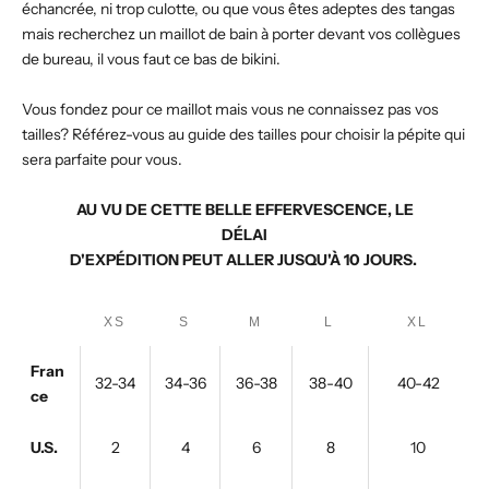
échancrée, ni trop culotte, ou que vous êtes adeptes des tangas
mais recherchez un maillot de bain à porter devant vos collègues
de bureau, il vous faut ce bas de bikini.
Vous fondez pour ce maillot mais vous ne connaissez pas vos
tailles? Référez-vous au guide des tailles pour choisir la pépite qui
sera parfaite pour vous.
AU VU DE CETTE BELLE EFFERVESCENCE, LE
DÉLAI
D'EXPÉDITION PEUT ALLER JUSQU'
À
10 JOURS.
XS
S
M
L
XL
Fran
32-34
34-36
36-38
38-40
40-42
ce
U.S.
2
4
6
8
10