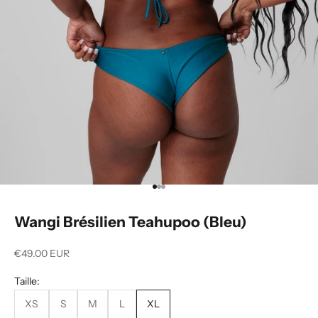
Go to item 1
Go to item 2
Go to item 3
Wangi Brésilien Teahupoo (Bleu)
Sale price
€49.00 EUR
Taille:
XS
S
M
L
XL