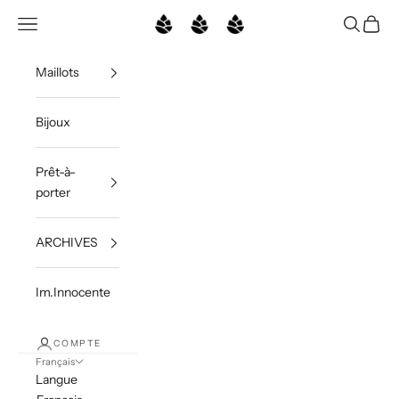
Passer au contenu
Ouvrir la navigation
Ouvrir la 
Voir le
Belles Des Pins
Maillots
Bijoux
Prêt-à-
porter
ARCHIVES
Im.Innocente
COMPTE
Français
Langue