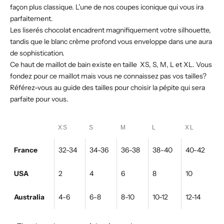
façon plus classique. L’une de nos coupes iconique qui vous ira
parfaitement.
Les liserés chocolat encadrent magnifiquement votre silhouette,
tandis que le blanc crème profond vous enveloppe dans une aura
de sophistication.
Ce haut de maillot de bain existe en taille XS, S, M, L et XL. Vous
fondez pour ce maillot mais vous ne connaissez pas vos tailles?
Référez-vous au guide des tailles pour choisir la pépite qui sera
parfaite pour vous.
XS
S
M
L
XL
France
32-34
34-36
36-38
38-40
40-42
USA
2
4
6
8
10
Australia
4-6
6-8
8-10
10-12
12-14